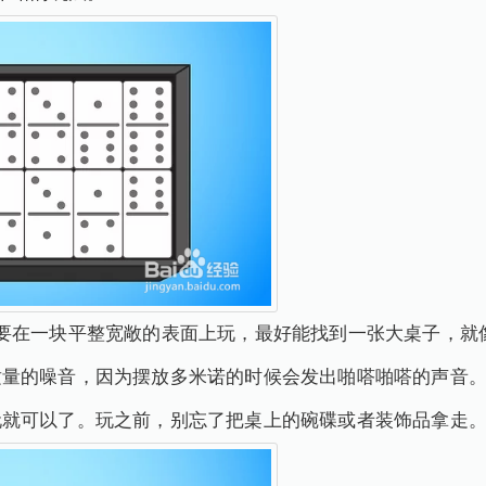
要在一块平整宽敞的表面上玩，最好能找到一张大桌子，就
适量的噪音，因为摆放多米诺的时候会发出啪嗒啪嗒的声音
玩就可以了。玩之前，别忘了把桌上的碗碟或者装饰品拿走