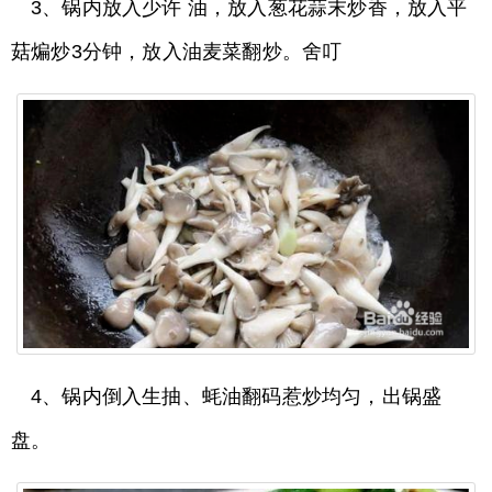
3、锅内放入少许 油，放入葱花蒜末炒香，放入平
菇煸炒3分钟，放入油麦菜翻炒。舍叮
4、锅内倒入生抽、蚝油翻码惹炒均匀，出锅盛
盘。