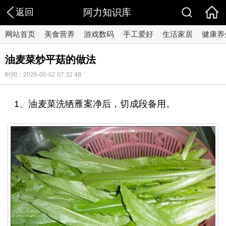
返回
阿力知识库
网站首页
美食营养
游戏数码
手工爱好
生活家居
健康养
油麦菜炒平菇的做法
时间：2026-05-02 07:32:48
1、油麦菜洗牺雁案净后，切成段备用。