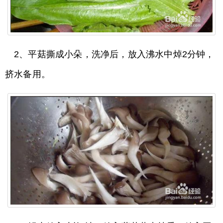
2、平菇撕成小朵，洗净后，放入沸水中焯2分钟，
挤水备用。