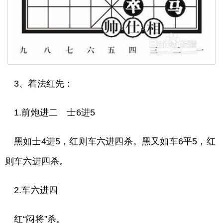
3、着法红先：
1.前炮进二 士6进5
黑如士4进5，红则车六进四杀。黑又如车6平5，红
则车六进四杀。
2.车六进四
红“闷将”杀。