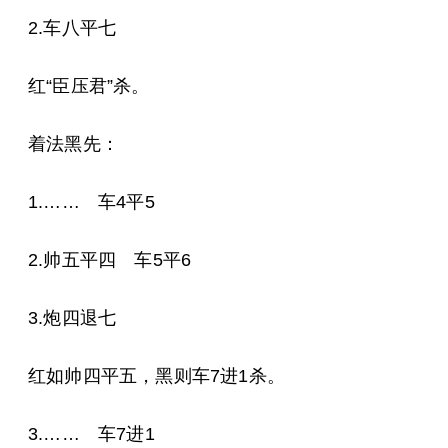
2.车八平七
红“臣压君”杀。
着法黑先：
1.…… 车4平5
2.帅五平四 车5平6
3.炮四退七
红如帅四平五，黑则车7进1杀。
3.…… 车7进1