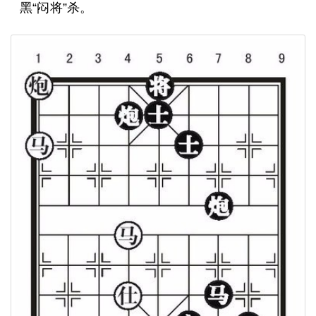
黑“闷将”杀。