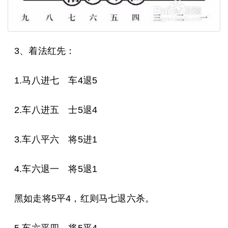
3、着法红先：
1.马八进七 车4退5
2.车八进五 士5退4
3.车八平六 将5进1
4.车六退一 将5退1
黑如走将5平4，红则马七退六杀。