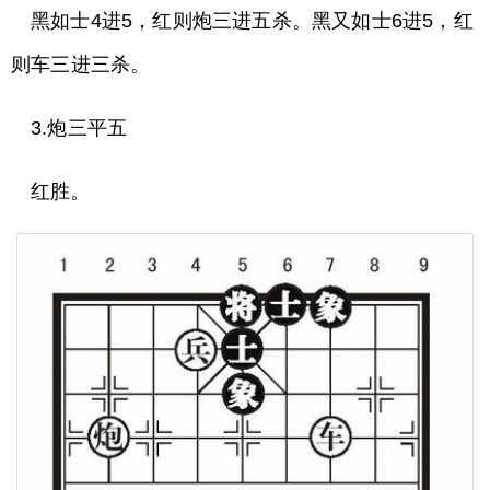
黑如士4进5，红则炮三进五杀。黑又如士6进5，红
则车三进三杀。
3.炮三平五
红胜。