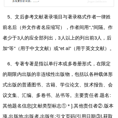
5、文后参考文献著录项目与著录格式作者一律姓
前名后（外文作者名应缩写），作者间用“,”间隔。作
者少于3人的应全部列出，3人以上的列出前3人，后
加“等”（用于中文文献）或“et al”（用于英文文献）。
6、专著专著是指以单行本或多卷册形式，在限定
的期限内出版的非连续性出版物，包括以各种载体形
式出版的普通图书、古籍、学位论文、技术报告、会
议文集、汇编、多卷书、丛书等。主要责任者.题名:
其他题名信息[文献类型标志①＊].其他责任者②.版本
项.出版地:出版者,出版年:引文页码[引用日期③].获取