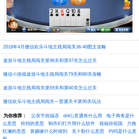
2018年4月微信欢乐斗地主残局闯关36-40图文攻略
途游斗地主残局闯关第96关和第97关怎么过关
微信小游戏途游斗地主残局闯关79关和80关攻略
途游斗地主残局闯关第59关和第60关怎么过关
微信欢乐斗地主残局闯关—普通关卡第90关玩法
为你推荐：
父亲节祝福语
dnf心意通有什么用
电子商务是什
么意思
铃铛的意思
制作幻灯片用什么软件
祝福你祖国
力挽
狂澜的意思
算姻缘什么时候到
克卜勒什么意思
约吗是什么意
思