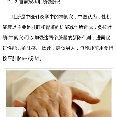
2、2.睡前按压肚脐强肝肾
肚脐是中医针灸学中的神阙穴，中医认为，性机
能衰退主要是肝脏和肾脏的机能减弱所造成，灸按肚
脐(神阙穴)可以加强这两个脏器的新陈代谢，进而促
进性能力的旺盛。 因此，建议男人，每晚睡前用食指
按压肚脐5~7分钟。