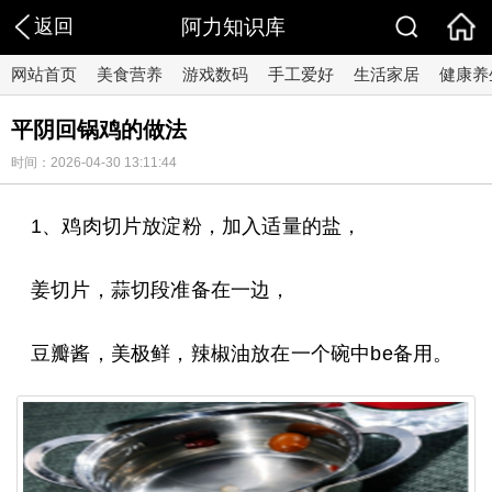
返回
阿力知识库
网站首页
美食营养
游戏数码
手工爱好
生活家居
健康养
平阴回锅鸡的做法
时间：2026-04-30 13:11:44
1、鸡肉切片放淀粉，加入适量的盐，
姜切片，蒜切段准备在一边，
豆瓣酱，美极鲜，辣椒油放在一个碗中be备用。