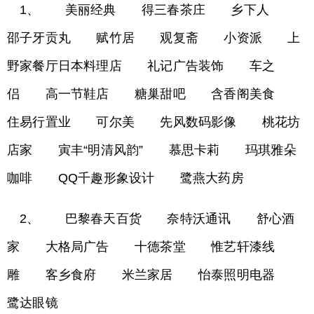
1、 美丽经典 得三春茶庄 乡下人
邵子牙贡丸 赋竹居 观复斋 小资派 上
野家餐厅日本料理店 礼记广告装饰 车之
侣 高一节鞋店 糖巢甜吧 含香阁美食
住易行置业 可尔美 先风数码影像 桃花坊
店家 寅丰“明清风韵” 慕思卡莉 玛琪雅朵
咖啡 QQ千趣形象设计 鹭燕大药房
2、 巴黎春天百货 奈特沃通讯 舒心酒
家 大格局广告 十德茶堂 惟艺轩漆线
雕 客乡食府 米兰家居 怡泰照明电器
鹭达眼镜