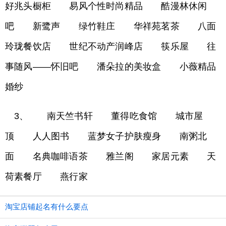
好兆头橱柜 易风个性时尚精品 酷漫林休闲
吧 新鹭声 绿竹鞋庄 华祥苑茗茶 八面
玲珑餐饮店 世纪不动产润峰店 筷乐屋 往
事随风——怀旧吧 潘朵拉的美妆盒 小薇精品
婚纱
3、 南天竺书轩 董得吃食馆 城市屋
顶 人人图书 蓝梦女子护肤瘦身 南粥北
面 名典咖啡语茶 雅兰阁 家居元素 天
荷素餐厅 燕行家
淘宝店铺起名有什么要点