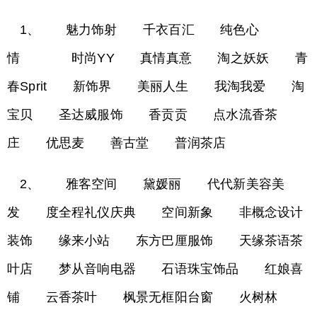
1、 魅力饰射 千衣百汇 纯色心
情 时尚YY 真情真意 淘之妖妖 青
春Sprit 新饰界 美丽人生 我淘我爱 淘
宝贝 圣达威服饰 香贡贡 点水流香茶
庄 优思麦 善古堂 普润茶店
2、 雅客空间 黛媛丽 代代新美容美
发 度全程礼仪庆典 空间新象 非概念设计
装饰 缘来小站 东方巴厘服饰 天缘茶语茶
叶店 梦从音响电器 石语珠宝饰品 红娘喜
铺 云香茶叶 枫景无框阳台窗 火树林