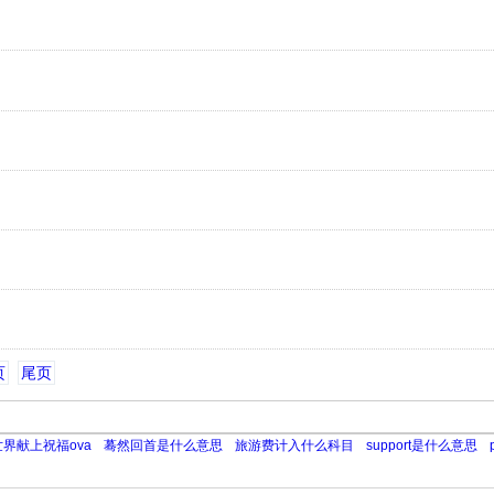
页
尾页
界献上祝福ova
蓦然回首是什么意思
旅游费计入什么科目
support是什么意思