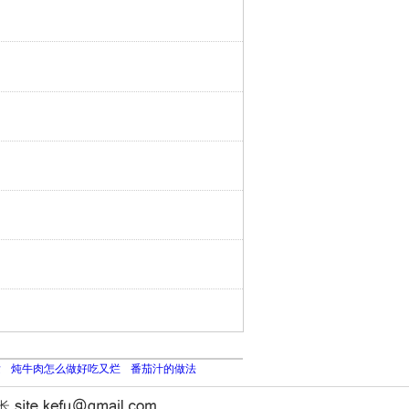
发
炖牛肉怎么做好吃又烂
番茄汁的做法
站长