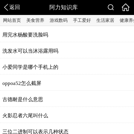
返回
阿力知识库
网站首页
美食营养
游戏数码
手工爱好
生活家居
健康养
用完水杨酸要洗脸吗
洗发水可以当沐浴露用吗
小爱同学是哪个手机上的
oppoa52怎么截屏
古德耐是什么意思
火影忍者六尾叫什么
三位二进制可以表示几种状态